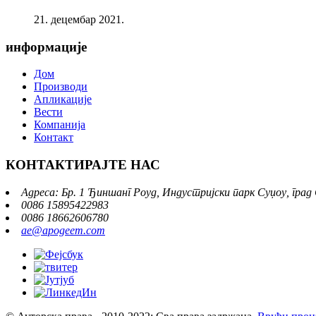
21. децембар 2021.
информације
Дом
Производи
Апликације
Вести
Компанија
Контакт
КОНТАКТИРАЈТЕ НАС
Адреса: Бр. 1 Ђиншанг Роуд, Индустријски парк Суџоу, град
0086 15895422983
0086 18662606780
ae@apogeem.com