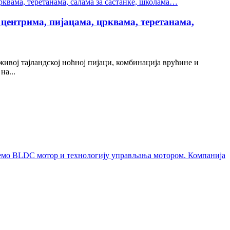
центрима, пијацама, црквама, теретанама,
живој тајландској ноћној пијаци, комбинација врућине и
на...
ујемо BLDC мотор и технологију управљања мотором. Компанија