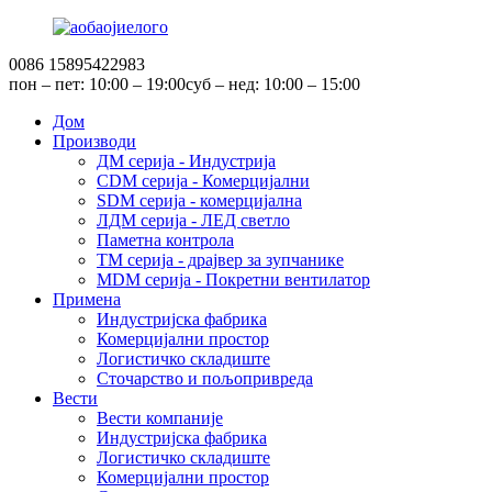
0086 15895422983
пон – пет: 10:00 – 19:00
суб – нед: 10:00 – 15:00
Дом
Производи
ДМ серија - Индустрија
CDM серија - Комерцијални
SDM серија - комерцијална
ЛДМ серија - ЛЕД светло
Паметна контрола
TM серија - драјвер за зупчанике
MDM серија - Покретни вентилатор
Примена
Индустријска фабрика
Комерцијални простор
Логистичко складиште
Сточарство и пољопривреда
Вести
Вести компаније
Индустријска фабрика
Логистичко складиште
Комерцијални простор