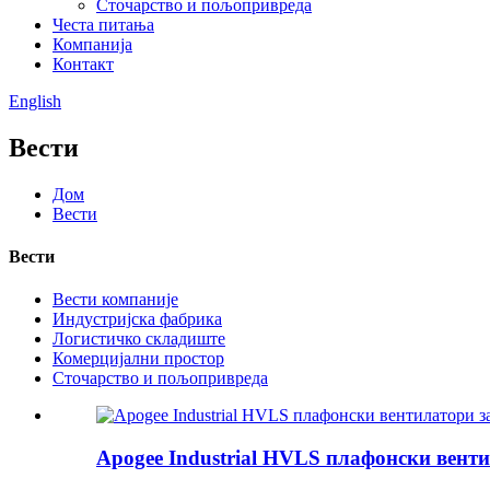
Сточарство и пољопривреда
Честа питања
Компанија
Контакт
English
Вести
Дом
Вести
Вести
Вести компаније
Индустријска фабрика
Логистичко складиште
Комерцијални простор
Сточарство и пољопривреда
Apogee Industrial HVLS плафонски вент