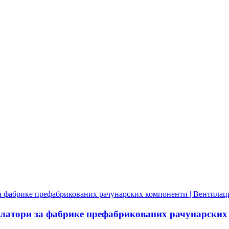
илатори за фабрике префабрикованих рачунарских 