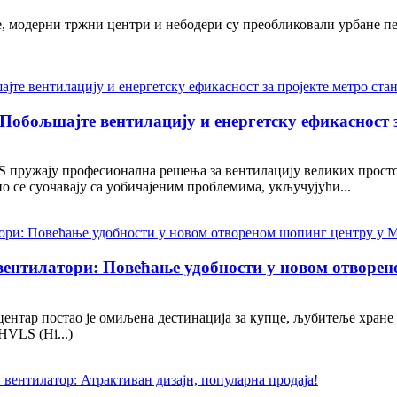
, модерни тржни центри и небодери су преобликовали урбане п
обољшајте вентилацију и енергетску ефикасност з
пружају професионална решења за вентилацију великих простори
о се суочавају са уобичајеним проблемима, укључујући...
ентилатори: Повећање удобности у новом отворен
нтар постао је омиљена дестинација за купце, љубитеље хране и
HVLS (Hi...)