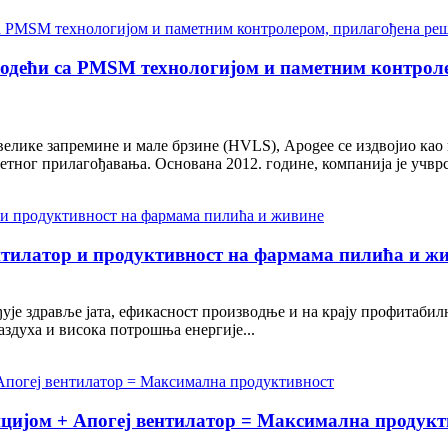
одећи са PMSM технологијом и паметним контроле
лике запремине и мале брзине (HVLS), Apogee се издвојио као и
тног прилагођавања. Основана 2012. године, компанија је учврс
тилатор и продуктивност на фармама пилића и ж
ује здравље јата, ефикасност производње и на крају профитабил
здуха и висока потрошња енергије...
цијом + Апогеј вентилатор = Максимална продукт