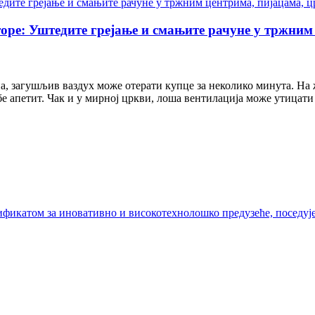
оре: Уштедите грејање и смањите рачуне у тржним 
а, загушљив ваздух може отерати купце за неколико минута. На 
е апетит. Чак и у мирној цркви, лоша вентилација може утицати 
ртификатом за иновативно и високотехнолошко предузеће, посед