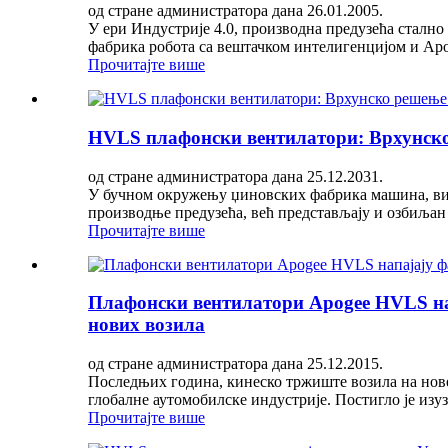
од стране администратора дана 26.01.2005.
У ери Индустрије 4.0, производна предузећа сталн
фабрика робота са вештачком интелигенцијом и Apog
Прочитајте више
HVLS плафонски вентилатори: Врхунско
од стране администратора дана 25.12.2031.
У бучном окружењу џиновских фабрика машина, вис
производње предузећа, већ представљају и озбиљан 
Прочитајте више
Плафонски вентилатори Apogee HVLS нап
нових возила
од стране администратора дана 25.12.2015.
Последњих година, кинеско тржиште возила на нове
глобалне аутомобилске индустрије. Постигло је изу
Прочитајте више