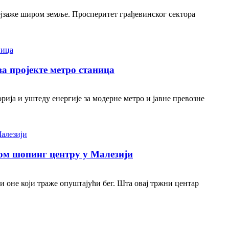
ејзаже широм земље. Просперитет грађевинског сектора
а пројекте метро станица
ја и уштеду енергије за модерне метро и јавне превозне
ом шопинг центру у Малезији
 оне који траже опуштајући бег. Шта овај тржни центар