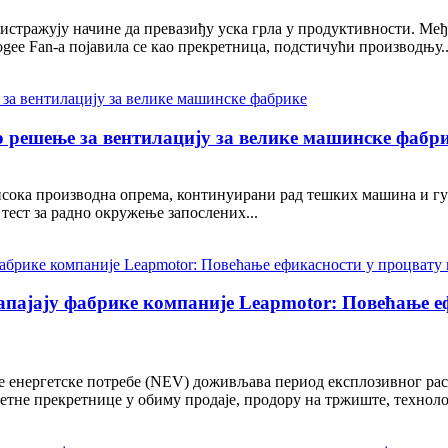
о истражују начине да превазиђу уска грла у продуктивности. М
ee Fan-а појавила се као прекретница, подстичући производњу..
 решење за вентилацију за велике машинске фабр
ока производна опрема, континуирани рад тешких машина и гус
тест за радно окружење запослених...
ајају фабрике компаније Leapmotor: Повећање еф
 енергетске потребе (NEV) доживљава период експлозивног раст
зетне прекретнице у обиму продаје, продору на тржиште, техноло