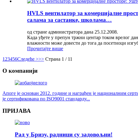
HVLS вентилатор за комерцијалне прост
салама за састанке, школама…
од стране администратора дана 25.12.2008.
Када уђете у препун тржни центар током врелог дан
влажности може довести до тога да посетиоци изгуб
Прочитајте више
1
2
3
4
5
6
Следеће >
>>
Страна 1 / 11
О компанији
Апоге је основан 2012. године и награђен је националним се
је сертификована по ISO9001 стандарду...
ПРИЈАВА
Рад у Бризу, радници су задовољни!