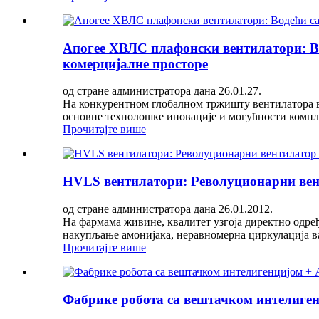
Апогее ХВЛС плафонски вентилатори: В
комерцијалне просторе
од стране администратора дана 26.01.27.
На конкурентном глобалном тржишту вентилатора ве
основне технолошке иновације и могућности компле
Прочитајте више
HVLS вентилатори: Револуционарни вен
од стране администратора дана 26.01.2012.
На фармама живине, квалитет узгоја директно одређ
накупљање амонијака, неравномерна циркулација ва
Прочитајте више
Фабрике робота са вештачком интелиген