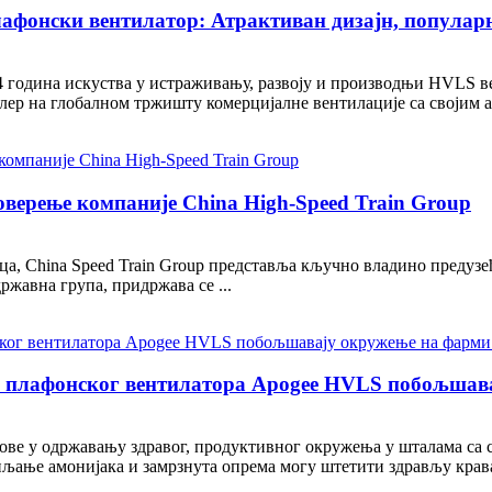
фонски вентилатор: Атрактиван дизајн, популарн
4 година искуства у истраживању, развоју и производњи HVLS ве
селер на глобалном тржишту комерцијалне вентилације са својим 
ерење компаније China High-Speed ​​Train Group
а, China Speed ​​Train Group представља кључно владино предузе
ржавна група, придржава се ...
ђа плафонског вентилатора Apogee HVLS побољшав
азове у одржавању здравог, продуктивног окружења у шталама са
љање амонијака и замрзнута опрема могу штетити здрављу крава