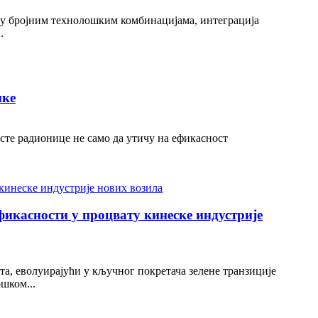
еђу бројним технолошким комбинацијама, интеграција
.
ике
те радионице не само да утичу на ефикасност
икасности у процвату кинеске индустрије
а, еволуирајући у кључног покретача зелене транзиције
шком...