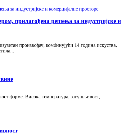
ром, прилагођена решења за индустријске и
зузетан произвођач, комбинујући 14 година искуства,
тила...
ивине
ност фарме. Висока температура, загушљивост,
ивност