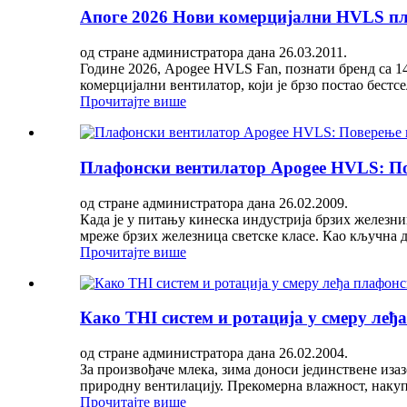
Апоге 2026 Нови комерцијални HVLS пла
од стране администратора дана 26.03.2011.
Године 2026, Apogee HVLS Fan, познати бренд са 1
комерцијални вентилатор, који је брзо постао бест
Прочитајте више
Плафонски вентилатор Apogee HVLS: Пов
од стране администратора дана 26.02.2009.
Када је у питању кинеска индустрија брзих железниц
мреже брзих железница светске класе. Као кључна д
Прочитајте више
Како THI систем и ротација у смеру ле
од стране администратора дана 26.02.2004.
За произвођаче млека, зима доноси јединствене из
природну вентилацију. Прекомерна влажност, накуп
Прочитајте више