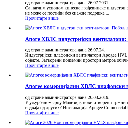
од стране администратора дана 26.07.2031.
Са наглим успоном кинеске грађевинске индустрије
не може се постићи без снажне подршке ...
Прочитајте више
Апоге ХВЛС индустријски вентилатори: П
од стране администратора дана 26.07.24.
Индустријски плафонски вентилатори Apogee HVLS 
објекте. Затворени подземни простори метроа обичн
Прочитајте више
Апогее комерцијални ХВЛС плафонски в
од стране администратора дана 26.03.2019.
У ужурбаном срцу Малезије, нови отворени тржни це
издваја од других? Инсталација Apogee Commercial 
Прочитајте више