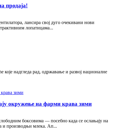
а продаја!
нтилатора, лансира свој дуго очекивани нови
атрактивним лопатицама...
ће које надгледа рад, одржавање и развој националне
ају окружење на фарми крава зими
 слободним боксовима — посебно када се ослањају на
 и производњи млека. Ап...