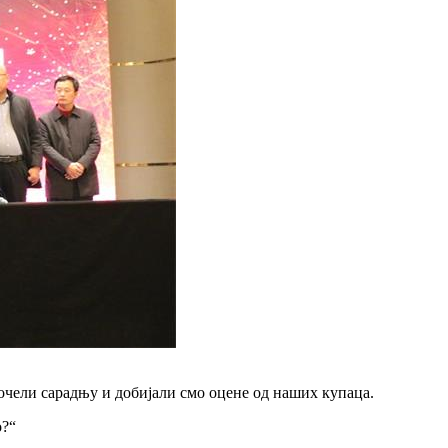
почели сарадњу и добијали смо оцене од наших купаца.
о?“