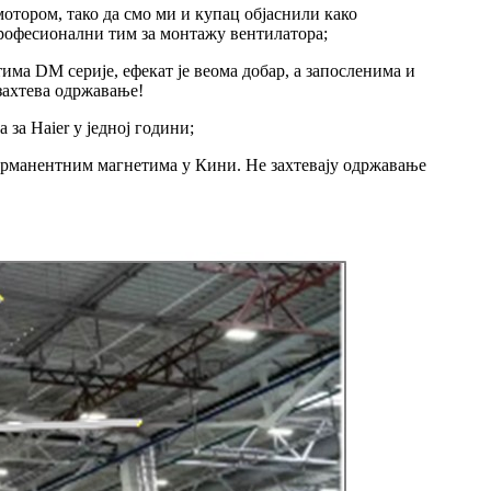
отором, тако да смо ми и купац објаснили како
професионални тим за монтажу вентилатора;
има DM серије, ефекат је веома добар, а запосленима и
 захтева одржавање!
за Haier у једној години;
перманентним магнетима у Кини. Не захтевају одржавање