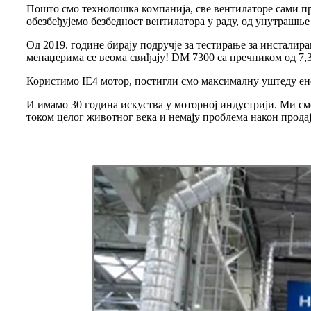
Пошто смо технолошка компанија, све вентилаторе сами пр
обезбеђујемо безбедност вентилатора у раду, од унутрашњ
Од 2019. године бирају подручје за тестирање за инсталир
менаџерима се веома свиђају! DM 7300 са пречником од 7,3
Користимо IE4 мотор, постигли смо максималну уштеду енер
И имамо 30 година искуства у моторној индустрији. Ми с
током целог животног века и немају проблема након продај