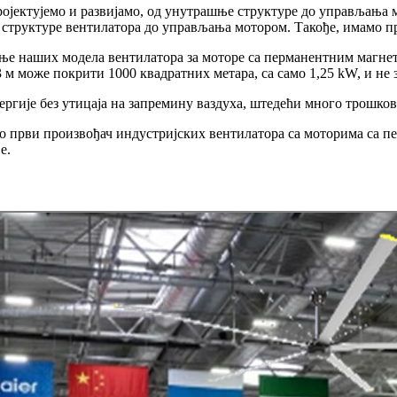
ојектујемо и развијамо, од унутрашње структуре до управљања м
е структуре вентилатора до управљања мотором. Такође, имамо 
ање наших модела вентилатора за моторе са перманентним магнет
 м може покрити 1000 квадратних метара, са само 1,25 kW, и не
гије без утицаја на запремину ваздуха, штедећи много трошкова 
мо први произвођач индустријских вентилатора са моторима са 
е.