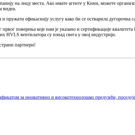
мпанију на лицу места. Ако имате агенте у Кини, можете органи
м видеа.
 и пружати ефикаснију услугу како би се остварила дугорочна с
г првог поверења које нам је указано и сертификације квалитет
их HVLS вентилатора су изнад свега у овој индустрији.
страни партнери!
ртификатом за иновативно и високотехнолошко предузеће, посед