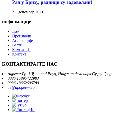
Рад у Бризу, радници су задовољни!
21. децембар 2021.
информације
Дом
Производи
Апликације
Вести
Компанија
Контакт
КОНТАКТИРАЈТЕ НАС
Адреса: Бр. 1 Ђиншанг Роуд, Индустријски парк Суџоу, град
0086 15895422983
0086 18662606780
ae@apogeem.com