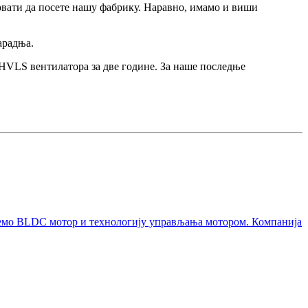
зовати да посете нашу фабрику. Наравно, имамо и виши
арадња.
а HVLS вентилатора за две године. За наше последње
ујемо BLDC мотор и технологију управљања мотором. Компанија