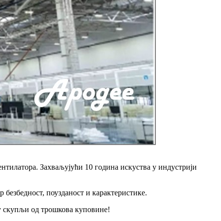
нтилатора. Захваљујући 10 година искуства у индустрији
р безбедност, поузданост и карактеристике.
су скупљи од трошкова куповине!