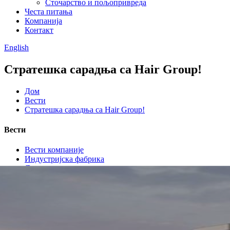
Сточарство и пољопривреда
Честа питања
Компанија
Контакт
English
Стратешка сарадња са Hair Group!
Дом
Вести
Стратешка сарадња са Hair Group!
Вести
Вести компаније
Индустријска фабрика
Логистичко складиште
Комерцијални простор
Сточарство и пољопривреда