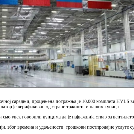
очној сарадњи, процењена потражња је 10.000 комплета HVLS ве
латор је верификован од стране тржишта и наших купаца.
 смо увек говорили купцима да је најважнија ствар за вентилато
ији, због времена и удаљености, трошкови постпродајне услуге 