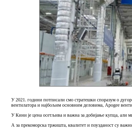
У 2021. години потписали смо стратешки споразум о дугор
вентилатора и најбољим основним деловима, Apogee венти
У Кини је цена осетљива и важна за добијање купца, али ми
А за прекоморска тржишта, квалитет и поузданост су важн