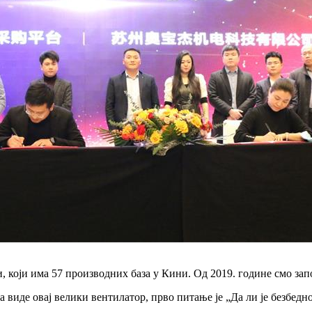
и, који има 57 производних база у Кини. Од 2019. године смо за
да виде овај велики вентилатор, прво питање је „Да ли је безбедн