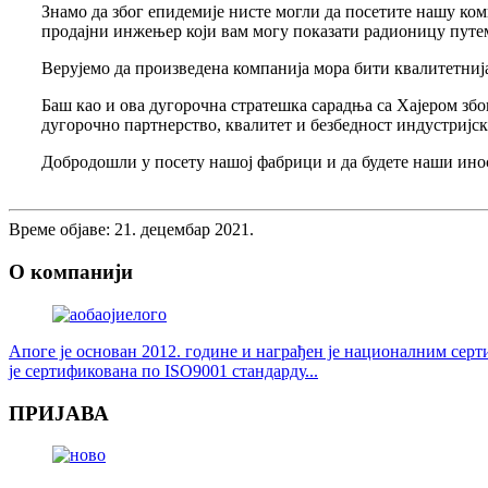
Знамо да због епидемије нисте могли да посетите нашу ко
продајни инжењер који вам могу показати радионицу путе
Верујемо да произведена компанија мора бити квалитетнија
Баш као и ова дугорочна стратешка сарадња са Хајером збо
дугорочно партнерство, квалитет и безбедност индустријск
Добродошли у посету нашој фабрици и да будете наши ино
Време објаве: 21. децембар 2021.
О компанији
Апоге је основан 2012. године и награђен је националним се
је сертификована по ISO9001 стандарду...
ПРИЈАВА