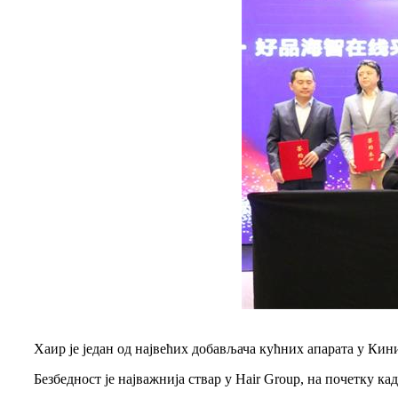
Хаир је један од највећих добављача кућних апарата у Кин
Безбедност је најважнија ствар у Hair Group, на почетку ка