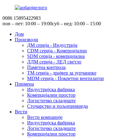
0086 15895422983
пон – пет: 10:00 – 19:00
суб – нед: 10:00 – 15:00
Дом
Производи
ДМ серија - Индустрија
CDM серија - Комерцијални
SDM серија - комерцијална
ЛДМ серија - ЛЕД светло
Паметна контрола
TM серија - драјвер за зупчанике
MDM серија - Покретни вентилатор
Примена
Индустријска фабрика
Комерцијални простор
Логистичко складиште
Сточарство и пољопривреда
Вести
Вести компаније
Индустријска фабрика
Логистичко складиште
Комерцијални простор