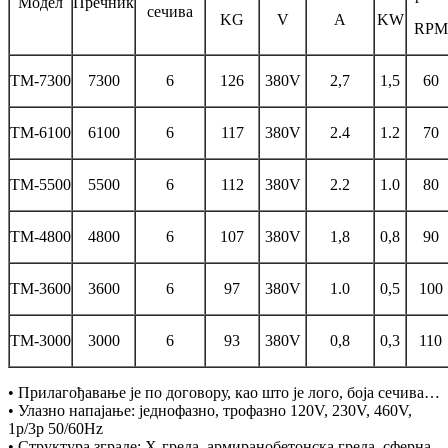
Модел
Пречник
сечива
KG
V
A
KW
RPM
ТМ-7300
7300
6
126
380V
2,7
1,5
60
ТМ-6100
6100
6
117
380V
2.4
1.2
70
ТМ-5500
5500
6
112
380V
2.2
1.0
80
ТМ-4800
4800
6
107
380V
1,8
0,8
90
ТМ-3600
3600
6
97
380V
1.0
0,5
100
ТМ-3000
3000
6
93
380V
0,8
0,3
110
• Прилагођавање је по договору, као што је лого, боја сечива…
• Улазно напајање: једнофазно, трофазно 120V, 230V, 460V,
1p/3p 50/60Hz
• Структура зграде: Х-греда, армиранобетонска греда, сферна