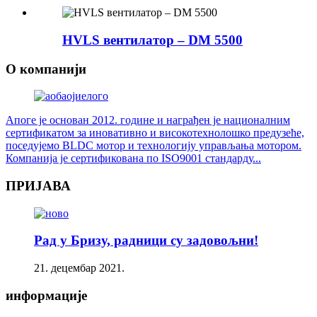
HVLS вентилатор – DM 5500
О компанији
Апоге је основан 2012. године и награђен је националним
сертификатом за иновативно и високотехнолошко предузеће,
поседујемо BLDC мотор и технологију управљања мотором.
Компанија је сертификована по ISO9001 стандарду...
ПРИЈАВА
Рад у Бризу, радници су задовољни!
21. децембар 2021.
информације