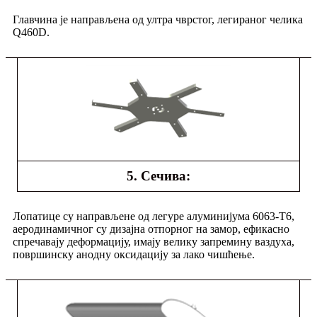
Главчина је направљена од ултра чврстог, легираног челика
Q460D.
5. Сечива:
Лопатице су направљене од легуре алуминијума 6063-Т6,
аеродинамичног су дизајна отпорног на замор, ефикасно
спречавају деформацију, имају велику запремину ваздуха,
површинску анодну оксидацију за лако чишћење.