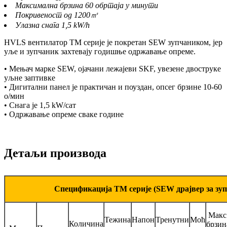
Максимална брзина 60 обртаја у минути
Покривеност од 1200㎡
Улазна снага 1,5 kW/h
HVLS вентилатор TM серије је покретан SEW зупчаником, јер
уље и зупчаник захтевају годишње одржавање опреме.
• Мењач марке SEW, ојачани лежајеви SKF, увезене двоструке
уљне заптивке
• Дигитални панел је практичан и поуздан, опсег брзине 10-60
о/мин
• Снага је 1,5 kW/сат
• Одржавање опреме сваке године
Детаљи производа
Спецификација ТМ серије (SEW драјвер за зу
Макс
Тежина
Напон
Тренутни
Моћ
Количина
брзин