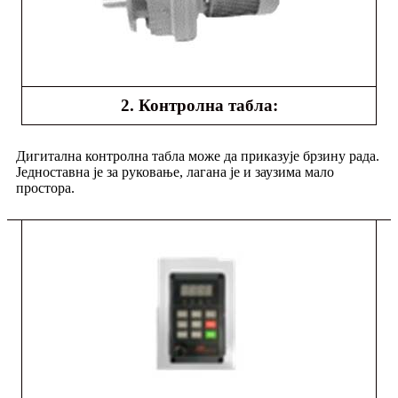
2. Контролна табла:
Дигитална контролна табла може да приказује брзину рада.
Једноставна је за руковање, лагана је и заузима мало
простора.