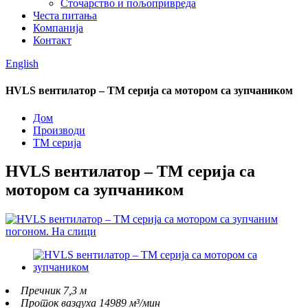
Сточарство и пољопривреда
Честа питања
Компанија
Контакт
English
HVLS вентилатор – TM серија са мотором са зупчаником
Дом
Производи
ТМ серија
HVLS вентилатор – TM серија са
мотором са зупчаником
Пречник 7,3 м
Проток ваздуха 14989 м³/мин