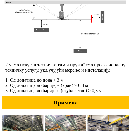
Имамо искусан технички тим и пружићемо професионалну
техничку услугу, укључујући мерење и инсталацију.
1. Од лопатица до пода > 3 м
2. Од лопатица до баријера (кран) > 0,3 м
3. Од лопатица до баријера (стуб/светло) > 0,3 м
Примена