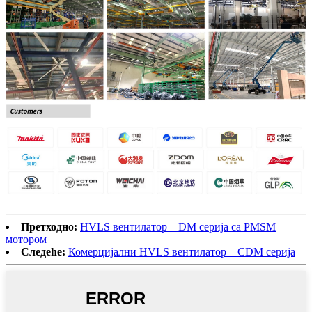
Претходно:
HVLS вентилатор – DM серија са PMSM
мотором
Следеће:
Комерцијални HVLS вентилатор – CDM серија