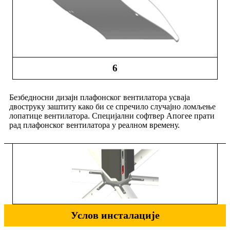
6
Безбедносни дизајн плафонског вентилатора усваја
двоструку заштиту како би се спречило случајно ломљење
лопатице вентилатора. Специјални софтвер Апогее прати
рад плафонског вентилатора у реалном времену.
Услов инсталације