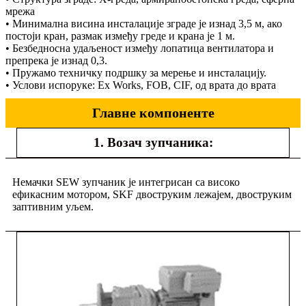
мрежа
• Минимална висина инсталације зграде је изнад 3,5 м, ако
постоји кран, размак између греде и крана је 1 м.
• Безбедносна удаљеност између лопатица вентилатора и
препрека је изнад 0,3.
• Пружамо техничку подршку за мерење и инсталацију.
• Услови испоруке: Ex Works, FOB, CIF, од врата до врата
Главне компоненте
1. Возач зупчаника:
Немачки SEW зупчаник је интегрисан са високо
ефикасним мотором, SKF двоструким лежајем, двоструким
заптивним уљем.