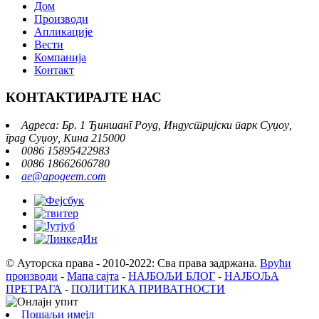
Дом
Производи
Апликације
Вести
Компанија
Контакт
КОНТАКТИРАЈТЕ НАС
Адреса: Бр. 1 Ђиншанг Роуд, Индустријски парк Суџоу,
град Суџоу, Кина 215000
0086 15895422983
0086 18662606780
ae@apogeem.com
© Ауторска права - 2010-2022: Сва права задржана.
Врући
производи
-
Мапа сајта
-
НАЈБОЉИ БЛОГ
-
НАЈБОЉА
ПРЕТРАГА
-
ПОЛИТИКА ПРИВАТНОСТИ
Пошаљи имејл