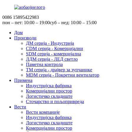
0086 15895422983
пон – пет: 10:00 – 19:00
суб – нед: 10:00 – 15:00
Дом
Производи
ДМ серија - Индустрија
CDM серија - Комерцијални
SDM серија - комерцијална
ЛДМ серија - ЛЕД светло
Паметна контрола
TM серија - драјвер за зупчанике
MDM серија - Покретни вентилатор
Примена
Индустријска фабрика
Комерцијални простор
Логистичко складиште
Сточарство и пољопривреда
Вести
Вести компаније
Индустријска фабрика
Логистичко складиште
Комерцијални простор