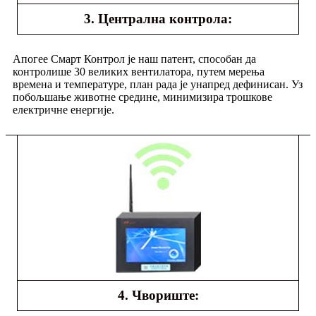
3. Централна контрола:
Апогее Смарт Контрол је наш патент, способан да
контролише 30 великих вентилатора, путем мерења
времена и температуре, план рада је унапред дефинисан. Уз
побољшање животне средине, минимизира трошкове
електричне енергије.
4. Чвориште: